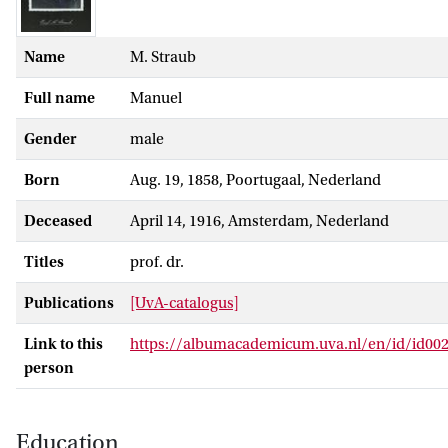
Name
M. Straub
Full name
Manuel
Gender
male
Born
Aug. 19, 1858, Poortugaal, Nederland
Deceased
April 14, 1916, Amsterdam, Nederland
Titles
prof. dr.
Publications
[UvA-catalogus]
Link to this
https://albumacademicum.uva.nl/en/id/id00
person
Education