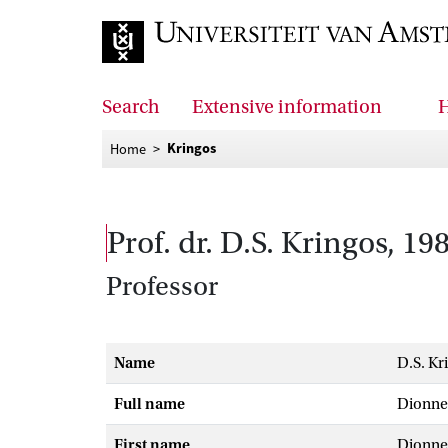
Go to home page
Search
Extensive information
H
Kringos
Home
prof. dr. D.S. Kringos, 19
Professor
Name
D.S. Kr
Full name
Dionne
First name
Dionne