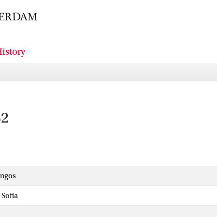
istory
82
ingos
 Sofia