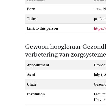
Born
1982, 
Titles
prof. dr
Link to this person
https:
Gewoon hoogleraar Gezondhe
verbetering van zorgsystemen
Appointment
gewoo
As of
July 1, 
Chair
Gezondh
Institution
Faculte
Univer