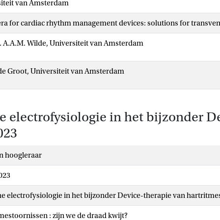
siteit van Amsterdam
 era for cardiac rhythm management devices: solutions for transve
r. A.A.M. Wilde, Universiteit van Amsterdam
. de Groot, Universiteit van Amsterdam
 electrofysiologie in het bijzonder D
023
n hoogleraar
023
he electrofysiologie in het bijzonder Device-therapie van hartritm
mestoornissen : zijn we de draad kwijt?