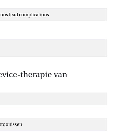
nous lead complications
evice-therapie van
estoonissen