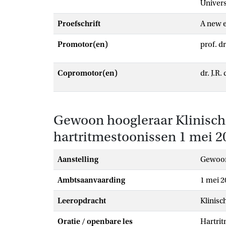
Univer
Proefschrift
A new
Promotor(en)
prof. d
Copromotor(en)
dr. J.R
Gewoon hoogleraar Klinische
hartritmestoonissen 1 mei 2
Aanstelling
gewoo
Ambtsaanvaarding
1 mei 2
Leeropdracht
Klinisc
Oratie / openbare les
Hartrit