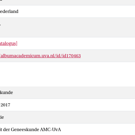
Nederland
.
talogus]
//albumacademicum.uva.nl/id/id170463
skunde
l 2017
ie
eit der Geneeskunde AMC-UvA