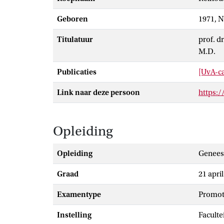
Geboren
1971, 
Titulatuur
prof. dr
M.D.
Publicaties
[UvA-ca
Link naar deze persoon
https:
Opleiding
Opleiding
Genee
Graad
21 apri
Examentype
promot
Instelling
Facult