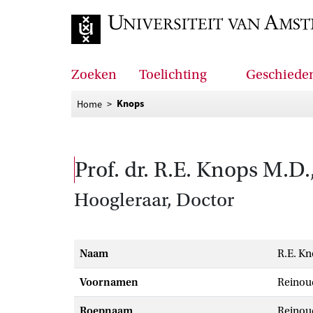
Naar de home
Zoeken
Toelichting
Geschiede
Knops
Home
prof. dr. R.E. Knops M.D.
Hoogleraar, Doctor
Naam
R.E. K
Voornamen
Reinou
Roepnaam
Reinou