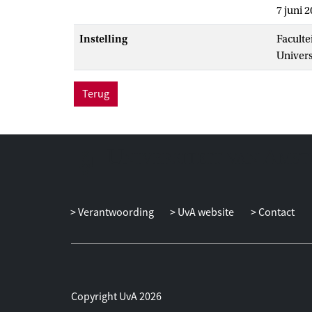
7 juni 
Instelling
Faculte
Univer
Terug
Verantwoording
UvA website
Contact
Copyright UvA 2026