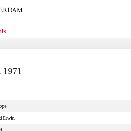
nis
, 1971
nops
d Erwin
d